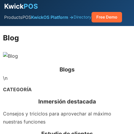
Kwick
POS
Products
POS
KwickOS Platform →
Directory
Free Demo
Blog
Blogs
\n
CATEGORÍA
Inmersión destacada
Consejos y triciclos para aprovechar al máximo
nuestras funciones
Estudio de clientes