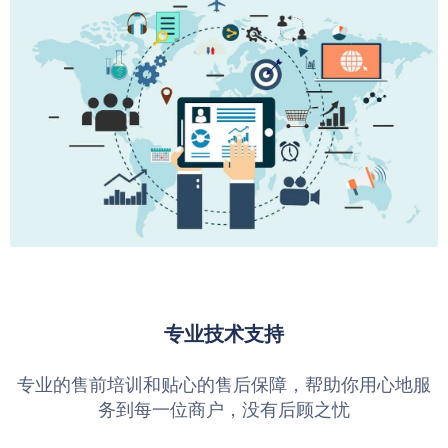
专业技术支持
专业的售前培训和贴心的售后保障，帮助你用心地服
务到每一位商户，没有后顾之忧