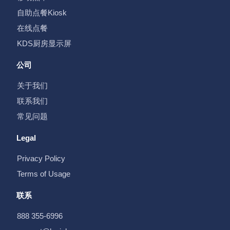
自助点餐Kiosk
在线点餐
KDS厨房显示屏
公司
关于我们
联系我们
常见问题
Legal
Privacy Policy
Terms of Usage
联系
888 355-6996