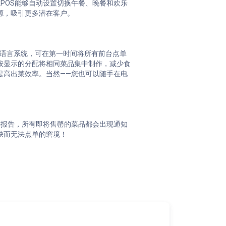
ckPOS能够自动设置切换午餐、晚餐和欢乐
源，吸引更多潜在客户。
采用多语言系统，可在第一时间将所有前台点单
按显示的分配将相同菜品集中制作，减少食
提高出菜效率。当然——您也可以随手在电
合库存报告，所有即将售罄的菜品都会出现通知
缺而无法点单的窘境！