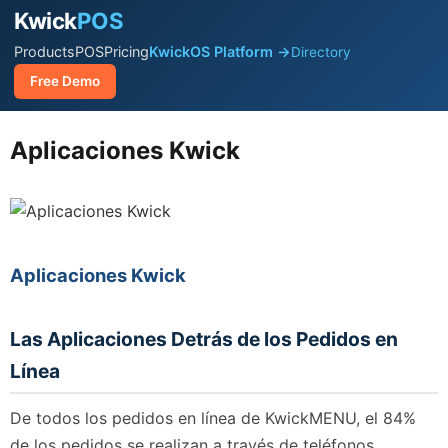
Kwick
POS
Products
POS
Pricing
KwickOS Platform →
Directory
Free Demo
Aplicaciones Kwick
Aplicaciones Kwick
Las Aplicaciones Detrás de los Pedidos en
Línea
De todos los pedidos en línea de KwickMENU, el 84%
de los pedidos se realizan a través de teléfonos