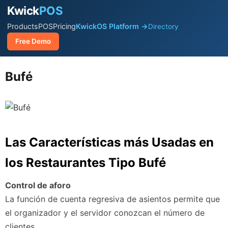
Kwick
POS
Products
POS
Pricing
KwickOS Platform →
Directory
Free Demo
Bufé
Las Características más Usadas en
los Restaurantes Tipo Bufé
Control de aforo
La función de cuenta regresiva de asientos permite que
el organizador y el servidor conozcan el número de
clientes.